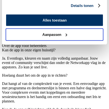
gebruiken, kies je een pakket dat past en zetten we je
Details tonen
proefomgeving direct om in een bruikbaar event.
Voor wie is Networkapp bedoelt?
Alles toestaan
Voor iedereen die events organiseert: zelfstandige PCO’s,
eventbureaus, verenigingen, wetenschappelijke organisaties en
overheidsopdrachtgevers. Van kleine events tot grote congressen
Aanpassen
met duizenden deelnemers.
Over de app
voor beheerders
Kan de app in onze eigen huisstijl?
Ja. Eventlogo, kleuren en naam zijn volledig aanpasbaar. Jouw
event of community verschijnt dan onder de Networkapp vlag in de
appstores. Zo kun je snel live.
Hoelang duurt het om de app in te richten?
Dat hangt af van de complexiteit van je event. Een eenvoudige app
met programma en deelnemerslijst is binnen een halve dag ingericht.
Voor complexere events met koppelingen en meerdere
sessiestructuren is het handig om eerst een onboarding met Iris te
plannen.