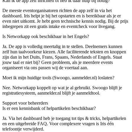
Kan ik de app zelf inrichten of heb ik daar hulp bij nodig?
De meeste eventorganisatoren richten de app zelf in via het
dashboard. Iris helpt je bij het opstarten en is bereikbaar als je er
even niet uitkomt. Je hebt geen technische kennis nodig. Bij de prijs
inbegrepen zit een gratis intake en eventcheck voor livegang.
Is Networkapp ook beschikbaar in het Engels?
Ja. De app is volledig meertalig in te stellen. Deelnemers kunnen
zelf hun taalvoorkeur kiezen. Alle faciliterende teksten en knoppen
zijn dan in het Duits, Frans, Spaans, Nederlands of Engels. Staat
jouw taal er niet bij? Geen probleem, als je meerdere events
organiseert via ons passen wij de voertaal aan.
Moet ik mijn huidige tools (Swoogo, aanmelder.nl) loslaten?
Nee. Networkapp koppelt op wat je al gebruikt. Swoogo blijft je
registratiesysteem, aanmelder.nl blijft je aanmeldtool.
Support
voor beheerders
Is er een kennisbank of helpartikelen beschikbaar?
Ja. Via het dashboard heb je toegang tot tips & tricks, helpartikelen
en een uitgebreide FAQ. Voor complexere vragen is Iris één
telefoontje verwijderd.