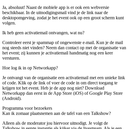
Ja, absoluut! Naast de mobiele app is er ook een webversie
beschikbaar. In de uitnodigingsmail vind je de link naar de
desktopomgeving, zodat je het event ook op een groot scherm kunt
volgen.
Ik heb geen activatiemail ontvangen, wat nu?
Controleer eerst je spammap of ongewenste e-mail. Kun je de mail
nog steeds niet vinden? Neem dan contact op met de organisatie van
het event; zij kunnen je activatiemail handmatig nog een keer
versturen.
Hoe log ik in op Networkapp?
Je ontvangt van de organisatie een activatiemail met een unieke link
of code. Klik op de link of voer de code in om direct toegang te
krijgen tot het event. Heb je de app nog niet? Download
Networkapp dan eerst in de App Store (iOS) of Google Play Store
(Android).
Programma
voor bezoekers
Kan ik zomaar plaatsnemen aan de tafel van een Talkshow?
Alleen als de moderator jou hiervoor uitnodigt. Je volgt de
Talkshow in eerste instantie als kijker via de livestream. Als je een