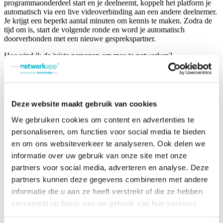
programmaonderdeel start en je deelneemt, koppelt het platform je
automatisch via een live videoverbinding aan een andere deelnemer.
Je krijgt een beperkt aantal minuten om kennis te maken. Zodra de
tijd om is, start de volgende ronde en word je automatisch
doorverbonden met een nieuwe gesprekspartner.
Hoe vind ik de juiste personen om mee te netwerken?
Ga naar de deelnemerslijst of de exposantenpagina’s in het menu.
Maak gebruik van de
slimme filters
bovenaan het scherm. Omdat
iedereen bij de start een aantal gerichte vragen heeft ingevuld
(profielverrijking), kun je hier heel nauwkeurig filteren op specifieke
Deze website maakt gebruik van cookies
expertises, doelgroepen of interesses om direct de juiste match te
vinden.
We gebruiken cookies om content en advertenties te
personaliseren, om functies voor social media te bieden
Algemeen
voor beheerders
Kan ik meerdere events tegelijk beheren in Networkapp?
en om ons websiteverkeer te analyseren. Ook delen we
informatie over uw gebruik van onze site met onze
Ja. Via het dashboard beheer je meerdere events naast elkaar. Elke
partners voor social media, adverteren en analyse. Deze
event heeft zijn eigen omgeving, eigen deelnemerslijst en eigen
inrichting. Je kan zelfs je event kopiëren voor een volgende editie.
partners kunnen deze gegevens combineren met andere
informatie die u aan ze heeft verstrekt of die ze hebben
Kost de proefomgeving iets?
verzameld op basis van uw gebruik van hun services.
Nee. Jij richt de omgeving kosteloos in op basis van jouw event
wensen en koppelingen. Pas als je besluit Networkapp echt te gaan