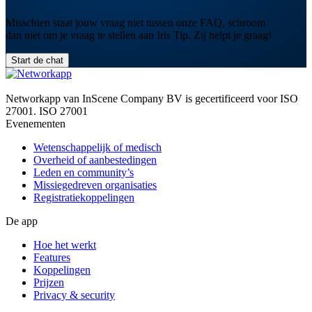
Misschien staat jouw vraag niet tussen onze FAQ, schroom
dan niet om je vraag te stellen aan Iris Tip. Zij helpt je graag!
Start de chat
Networkapp van InScene Company BV is gecertificeerd voor ISO
27001.
ISO 27001
Evenementen
Wetenschappelijk of medisch
Overheid of aanbestedingen
Leden en community’s
Missiegedreven organisaties
Registratiekoppelingen
De app
Hoe het werkt
Features
Koppelingen
Prijzen
Privacy & security