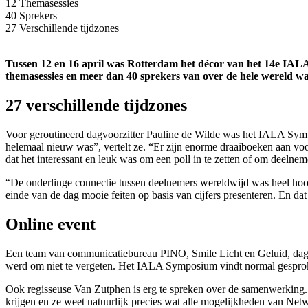
12
Themasessies
40
Sprekers
27
Verschillende tijdzones
Tussen 12 en 16 april was Rotterdam het décor van het 14e IALA 
themasessies en meer dan 40 sprekers van over de hele wereld wa
27 verschillende tijdzones
Voor geroutineerd dagvoorzitter Pauline de Wilde was het IALA Sympo
helemaal nieuw was”, vertelt ze. “Er zijn enorme draaiboeken aan voo
dat het interessant en leuk was om een poll in te zetten of om deelnem
“De onderlinge connectie tussen deelnemers wereldwijd was heel hoog”
einde van de dag mooie feiten op basis van cijfers presenteren. En 
Online event
Een team van communicatiebureau PINO, Smile Licht en Geluid, dagv
werd om niet te vergeten. Het IALA Symposium vindt normal gesproke
Ook regisseuse Van Zutphen is erg te spreken over de samenwerking. “
krijgen en ze weet natuurlijk precies wat alle mogelijkheden van Net