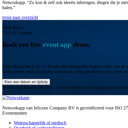
Networkapp. “Zo kon ik zelf ook ideeën inbrengen, dingen die je niet
halen.”
terug naar overzicht
Elma Bassa
CEO & Founder
Boek een live
event app
demo.
Elma Bassa laat je in +/- 30 min alle belangrijke features zien van de
Geen gedoe, maar direct een antwoord of het geschikt is voor jouw ev
Kies een datum en tijdstip
Je ontvangt binnen 24u (ma - vr) een linkje op jouw gekozen datum en 
Networkapp van InScene Company BV is gecertificeerd voor ISO 2
Evenementen
Wetenschappelijk of medisch
Overheid of aanbestedingen