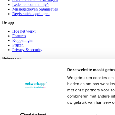
Leden en community’s
Missiegedreven organisaties
Registratiekoppelingen
De app
Hoe het werkt
Features
Koppelingen
Prijzen
Privacy & security
Networkapp
Over ons
Deze website maakt gebru
Cases
Nieuws
We gebruiken cookies om c
Vacatures
bieden en om ons websitev
Veelgestelde vragen
met onze partners voor so
Contact
combineren met andere inf
Inscene Company B.V.
uw gebruik van hun servic
Theo van Doesburgstraat 48
3544 MH Utrecht
030 227 0660
info@networkapp.com