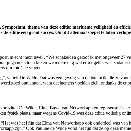
Symposium, thema van deze editie: maritieme veiligheid en effici
s de editie een groot succes. Om dit allemaal soepel te laten ver
sium echt ‘next level’. “We schakelden geloof ik met ongeveer 27 vers
raf gegaan en toch keken we iedere dag wat er mogelijk was zodat er o
ers om foto’s te vragen.
, vertelt De Wilde. Dat was een gevolg van de interactie die ze vanuit
dat werd goed ontvangen, want deelnemers voelden zich, ondanks de en
oorzitter De Wilde, Elma Bassa van Networkapp en regisseuse Lieke 
n fysiek plaats, maar wegens Covid-19 was deze editie volledig onlin
Het was heel fijn dat Elma van Networkapp ook onderdeel was van het t
workapp zijn.” Ook Pauline de Wilde vond het fijn dat ze op deze manie